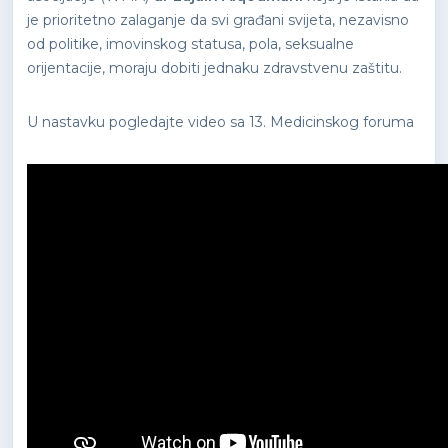
je prioritetno zalaganje da svi građani svijeta, nezavisno
od politike, imovinskog statusa, pola, seksualne
orijentacije, moraju dobiti jednaku zdravstvenu zaštitu.
U nastavku pogledajte video sa 13. Medicinskog foruma