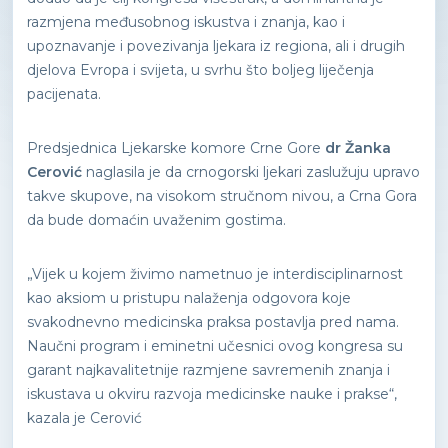
razmjena međusobnog iskustva i znanja, kao i
upoznavanje i povezivanja ljekara iz regiona, ali i drugih
djelova Evropa i svijeta, u svrhu što boljeg liječenja
pacijenata.
Predsjednica Ljekarske komore Crne Gore
dr Žanka
Cerović
naglasila je da crnogorski ljekari zaslužuju upravo
takve skupove, na visokom stručnom nivou, a Crna Gora
da bude domaćin uvaženim gostima.
„Vijek u kojem živimo nametnuo je interdisciplinarnost
kao aksiom u pristupu nalaženja odgovora koje
svakodnevno medicinska praksa postavlja pred nama.
Naučni program i eminetni učesnici ovog kongresa su
garant najkavalitetnije razmjene savremenih znanja i
iskustava u okviru razvoja medicinske nauke i prakse“,
kazala je Cerović