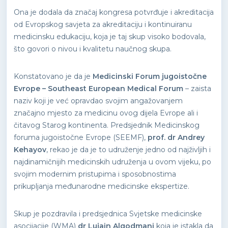
Ona je dodala da značaj kongresa potvrđuje i akreditacija
od Evropskog savjeta za akreditaciju i kontinuiranu
medicinsku edukaciju, koja je taj skup visoko bodovala,
što govori o nivou i kvalitetu naučnog skupa.
Konstatovano je da je
Medicinski Forum jugoistočne
Evrope – Southeast European Medical Forum
– zaista
naziv koji je već opravdao svojim angažovanjem
značajno mjesto za medicinu ovog dijela Evrope ali i
čitavog Starog kontinenta. Predsjednik Medicinskog
foruma jugoistočne Evrope (SEEMF),
prof. dr Andrey
Kehayov
, rekao je da je to udruženje jedno od najživljih i
najdinamičnijih medicinskih udruženja u ovom vijeku, po
svojim modernim pristupima i sposobnostima
prikupljanja međunarodne medicinske ekspertize.
Skup je pozdravila i predsjednica Svjetske medicinske
asocijacije (WMA)
dr Lujain Alqodmani
koja je istakla da