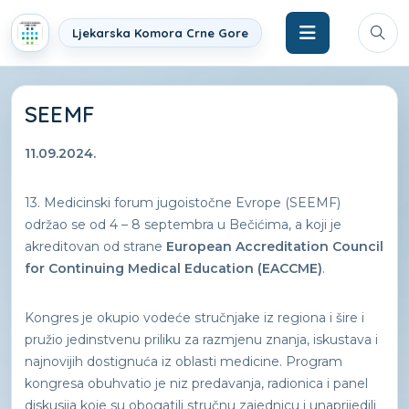
Ljekarska Komora Crne Gore
SEEMF
11.09.2024.
13. Medicinski forum jugoistočne Evrope (SEEMF)
održao se od 4 – 8 septembra u Bečićima, a koji je
akreditovan od strane
European Accreditation Council
for Continuing Medical Education (EACCME)
.
Kongres je okupio vodeće stručnjake iz regiona i šire i
pružio jedinstvenu priliku za razmjenu znanja, iskustava i
najnovijih dostignuća iz oblasti medicine. Program
kongresa obuhvatio je niz predavanja, radionica i panel
diskusija koje su obogatili stručnu zajednicu i unaprijedili