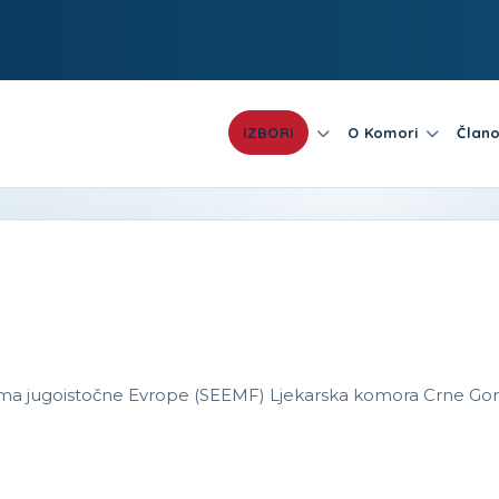
IZBORI
O Komori
Člano
ma jugoistočne Evrope (SEEMF) Ljekarska komora Crne Gor