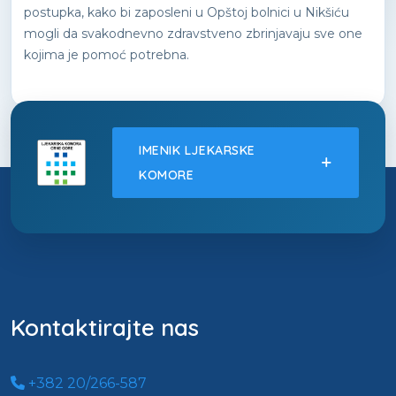
postupka, kako bi zaposleni u Opštoj bolnici u Nikšiću
mogli da svakodnevno zdravstveno zbrinjavaju sve one
kojima je pomoć potrebna.
IMENIK LJEKARSKE
KOMORE
Kontaktirajte nas
+382 20/266-587