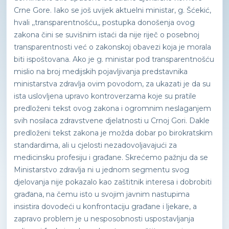
Crne Gore. Iako se još uvijek aktuelni ministar, g. Šćekić,
hvali ,,transparentnošću,, postupka donošenja ovog
zakona čini se suvišnim istaći da nije riječ o posebnoj
transparentnosti već o zakonskoj obavezi koja je morala
biti ispoštovana. Ako je g. ministar pod transparentnošću
mislio na broj medijskih pojavljivanja predstavnika
ministarstva zdravlja ovim povodom, za ukazati je da su
ista uslovljena upravo kontroverzama koje su pratile
predloženi tekst ovog zakona i ogromnim neslaganjem
svih nosilaca zdravstvene djelatnosti u Crnoj Gori. Dakle
predloženi tekst zakona je možda dobar po birokratskim
standardima, ali u cjelosti nezadovoljavajući za
medicinsku profesiju i građane. Skrećemo pažnju da se
Ministarstvo zdravlja ni u jednom segmentu svog
djelovanja nije pokazalo kao zaštitnik interesa i dobrobiti
građana, na čemu isto u svojim javnim nastupima
insistira dovodeći u konfrontaciju građane i ljekare, a
zapravo problem je u nesposobnosti uspostavljanja