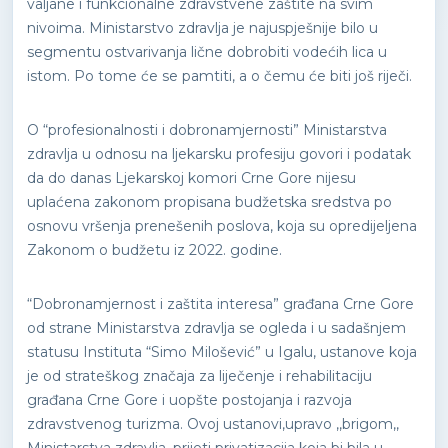
valjane i funkcionalne zdravstvene zaštite na svim
nivoima. Ministarstvo zdravlja je najuspješnije bilo u
segmentu ostvarivanja lične dobrobiti vodećih lica u
istom. Po tome će se pamtiti, a o čemu će biti još riječi.
O “profesionalnosti i dobronamjernosti” Ministarstva
zdravlja u odnosu na ljekarsku profesiju govori i podatak
da do danas Ljekarskoj komori Crne Gore nijesu
uplaćena zakonom propisana budžetska sredstva po
osnovu vršenja prenešenih poslova, koja su opredijeljena
Zakonom o budžetu iz 2022. godine.
“Dobronamjernost i zaštita interesa” građana Crne Gore
od strane Ministarstva zdravlja se ogleda i u sadašnjem
statusu Instituta “Simo Milošević” u Igalu, ustanove koja
je od strateškog značaja za liječenje i rehabilitaciju
građana Crne Gore i uopšte postojanja i razvoja
zdravstvenog turizma. Ovoj ustanovi,upravo ,,brigom,,