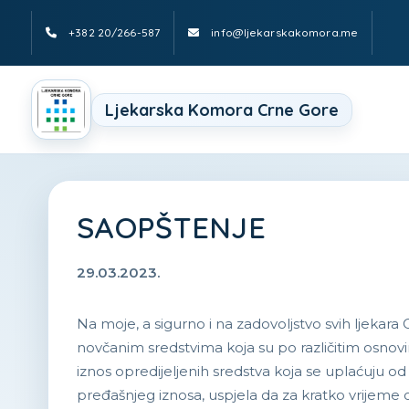
+382 20/266-587
info@ljekarskakomora.me
Ljekarska Komora Crne Gore
SAOPŠTENJE
29.03.2023.
Na moje, a sigurno i na zadovoljstvo svih ljek
novčanim sredstvima koja su po različitim osnovim
iznos opredijeljenih sredstva koja se uplaćuju o
pređašnjeg iznosa, uspjela da za kratko vrijeme