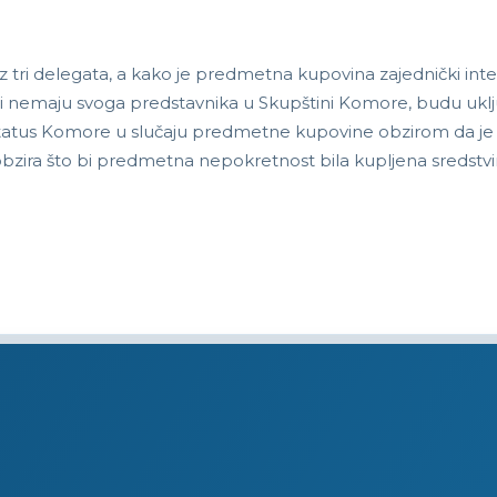
ri delegata, a kako je predmetna kupovina zajednički inte
 koji nemaju svoga predstavnika u Skupštini Komore, budu u
i status Komore u slučaju predmetne kupovine obzirom da je 
z obzira što bi predmetna nepokretnost bila kupljena sredstv