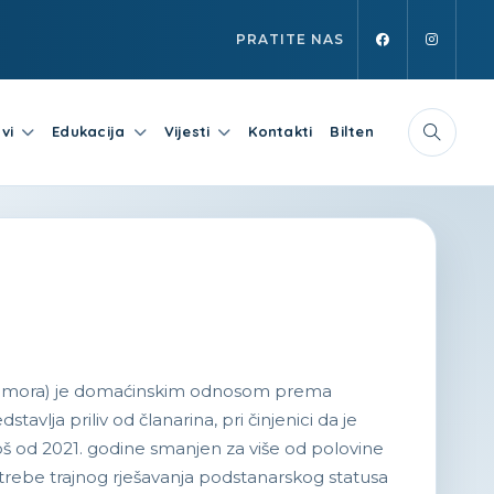
PRATITE NAS
vi
Edukacija
Vijesti
Kontakti
Bilten
u: Komora) je domaćinskim odnosom prema
vlja priliv od članarina, pri činjenici da je
još od 2021. godine smanjen za više od polovine
trebe trajnog rješavanja podstanarskog statusa