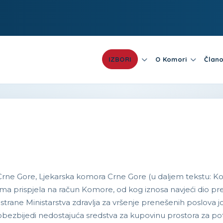
IZBORI
O Komori
Člano
ara Crne Gore, Ljekarska komora Crne Gore (u daljem tekst
a prispjela na račun Komore, od kog iznosa navjeći dio predsta
d strane Ministarstva zdravlja za vršenje prenešenih poslova 
 obezbijedi nedostajuća sredstva za kupovinu prostora za po