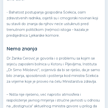
- Bahatost postupanja gospodina Šćekića, osim
zdravstvenih radnika, osjetili su i crnogorski novinari koji
su stavili do znanja da njihov neće ustuknuti pred
trenutnom političkom (ne)moći istoga – kazala je
predsjednica Ljekarske komore.
Nema znanja
Dr Žanka Cerović je govorila i o problemu sa kojim se
srijeću zaposleni bolnica u Kotoru i Pljevljima, Instituta
„Dr Simo Milošević“, ocijenivši da bi se riješio, da je samo
bilo znanja, sposobnosti i poštenja kod ministra Šćekića
za vrijeme koje je proveo na čelu Ministarstva zdravlja.
– Ništa nije riješeno, već naprotiv atmosfera i
raspoloženje javnog mnjenja i stručne javnosti u odnosu
na ,,dostignuća“ aktuelnog ministra govore u prilog da