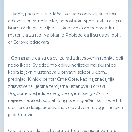
Takođe, pacijenti svjedoče i velikom odlivu ljekara koji
odlaze u privatne klinike, nedostatku specijalista i dugim
istama čekanja pacijenata, kao i čestom nedostatku
materijala za rad. Na pitanje Pobjede da li su uslovi bolji,
dr Cerović odgovara:
– Obmana je da su uslovi za rad zdravstvenih radnika bolji
nego ikada. Svjedočimo odlivu nerijetko najiskusnijeg
kadra iz javnih ustanova u privatni sektor u čemu
prednjači Klinički centar Crne Gore, kao najznačajnija
zdravstvena i jedina tercijarna ustanova u državi.
Pogubne posljedice ovog će osjetiti svi građani, a
najviše, nažalost, socijalno ugroženi građani koji neće biti
u prilici da dobiju adekvatnu zdravstvenu uslugu – istakla
je dr Cerović.
Ona je rekla i da ta situacija vodi do jačanja privatnog, a