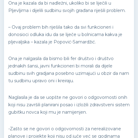
Ona je kazala da bi nadležni, ukoliko bi se liječili u
Pljevljima i dijelili sudbinu svojih građana riješili problem.
– Ovaj problem bih riješila tako da svi funkcioneri i
donosioci odluka idu da se liječe u bolnicama kakva je
pljevaljska – kazala je Popović-Samardžić.
Ona je nalgasila da bismo bili fer društvo i društvo
jednakih šansi, javni funkcioneri bi morali da dijele
sudbinu svih gradjana posebno uzimajući u obzir da nam
tu sudbinu upravo oni i kreiraju.
Naglasila je da se uopšte ne govori o odgovornosti onih
koji nisu završili planirani posao i izložili zdravstveni sistem
gubitku novca koji mu je namijenjen.
-Zašto se ne govori o odgovornosti za nerealizovane
planove i projekte koji nisu od juče već se godinama