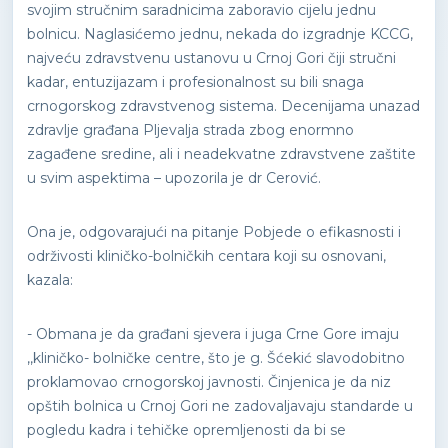
svojim stručnim saradnicima zaboravio cijelu jednu
bolnicu. Naglasićemo jednu, nekada do izgradnje KCCG,
najveću zdravstvenu ustanovu u Crnoj Gori čiji stručni
kadar, entuzijazam i profesionalnost su bili snaga
crnogorskog zdravstvenog sistema. Decenijama unazad
zdravlje građana Pljevalja strada zbog enormno
zagađene sredine, ali i neadekvatne zdravstvene zaštite
u svim aspektima – upozorila je dr Cerović.
Ona je, odgovarajući na pitanje Pobjede o efikasnosti i
održivosti kliničko-bolničkih centara koji su osnovani,
kazala:
- Obmana je da građani sjevera i juga Crne Gore imaju
,,kliničko- bolničke centre, što je g. Šćekić slavodobitno
proklamovao crnogorskoj javnosti. Činjenica je da niz
opštih bolnica u Crnoj Gori ne zadovaljavaju standarde u
pogledu kadra i tehičke opremljenosti da bi se