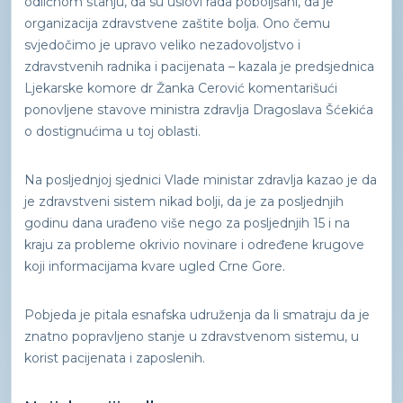
odličnom stanju, da su uslovi rada poboljšani, da je
organizacija zdravstvene zaštite bolja. Ono čemu
svjedočimo je upravo veliko nezadovoljstvo i
zdravstvenih radnika i pacijenata – kazala je predsjednica
Ljekarske komore dr Žanka Cerović komentarišući
ponovljene stavove ministra zdravlja Dragoslava Šćekića
o dostignućima u toj oblasti.
Na posljednjoj sjednici Vlade ministar zdravlja kazao je da
je zdravstveni sistem nikad bolji, da je za posljednjih
godinu dana urađeno više nego za posljednjih 15 i na
kraju za probleme okrivio novinare i određene krugove
koji informacijama kvare ugled Crne Gore.
Pobjeda je pitala esnafska udruženja da li smatraju da je
znatno popravljeno stanje u zdravstvenom sistemu, u
korist pacijenata i zaposlenih.