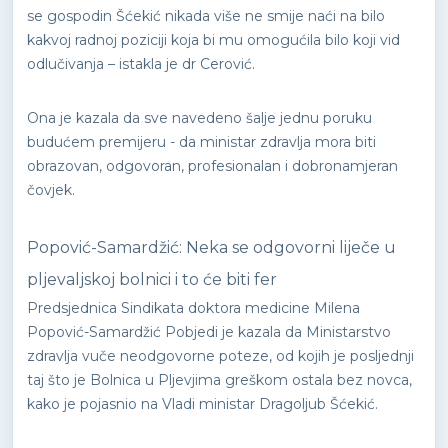
se gospodin Šćekić nikada više ne smije naći na bilo
kakvoj radnoj poziciji koja bi mu omogućila bilo koji vid
odlučivanja – istakla je dr Cerović.
Ona je kazala da sve navedeno šalje jednu poruku
budućem premijeru - da ministar zdravlja mora biti
obrazovan, odgovoran, profesionalan i dobronamjeran
čovjek.
Popović-Samardžić: Neka se odgovorni liječe u
pljevaljskoj bolnici i to će biti fer
Predsjednica Sindikata doktora medicine Milena
Popović-Samardžić Pobjedi je kazala da Ministarstvo
zdravlja vuče neodgovorne poteze, od kojih je posljednji
taj što je Bolnica u Pljevjima greškom ostala bez novca,
kako je pojasnio na Vladi ministar Dragoljub Šćekić.