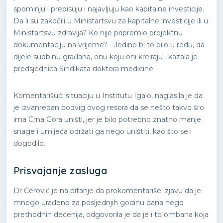
spominju i prepisuju i najavljuju kao kapitalne investicije.
Da li su zakočili u Ministartsvu za kapitalne investicije ili u
Ministartsvu zdravlja? Ko nije pripremio projektnu
dokumentaciju na vrijeme? - Jedino bi to bilo u redu, da
dijele sudbinu građana, onu koju oni kreiraju– kazala je
predsjednica Sindikata doktora medicine.
Komentarišući situaciju u Institutu Igalo, naglasila je da
je izvanredan podvig ovog resora da se nešto takvo šro
ima Crna Gora uništi, jer je bilo potrebno znatno manje
snage i umijeća održati ga nego uništiti, kao što se i
dogodilo.
Prisvajanje zasluga
Dr Cerović je na pitanje da prokomentariše izjavu da je
mnogo urađeno za posljednjih godinu dana nego
prethodnih decenija, odgovorila je da je i to ombana koja