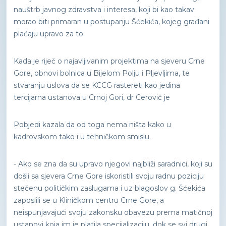
nauštrb javnog zdravstva i interesa, koji bi kao takav
morao biti primaran u postupanju Šćekića, kojeg građani
plaćaju upravo za to.
Kada je riječ o najavljivanim projektima na sjeveru Crne
Gore, obnovi bolnica u Bijelom Polju i Pljevljima, te
stvaranju uslova da se KCCG rastereti kao jedina
tercijarna ustanova u Crnoj Gori, dr Cerović je
Pobjedi kazala da od toga nema ništa kako u
kadrovskom tako i u tehničkom smislu.
- Ako se zna da su upravo njegovi najbliži saradnici, koji su
došli sa sjevera Crne Gore iskoristili svoju radnu poziciju
stečenu političkim zaslugama i uz blagoslov g. Šćekića
zaposlili se u Kliničkom centru Crne Gore, a
neispunjavajući svoju zakonsku obavezu prema matičnoj
ustanovi koja im je platila specijalizaciju, dok se svi drugi