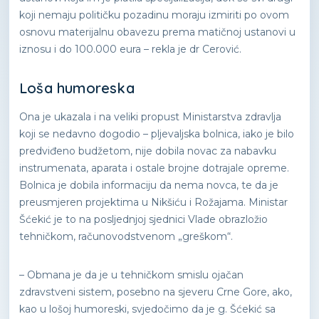
koji nemaju političku pozadinu moraju izmiriti po ovom
osnovu materijalnu obavezu prema matičnoj ustanovi u
iznosu i do 100.000 eura – rekla je dr Cerović.
Loša humoreska
Ona je ukazala i na veliki propust Ministarstva zdravlja
koji se nedavno dogodio – pljevaljska bolnica, iako je bilo
predviđeno budžetom, nije dobila novac za nabavku
instrumenata, aparata i ostale brojne dotrajale opreme.
Bolnica je dobila informaciju da nema novca, te da je
preusmjeren projektima u Nikšiću i Rožajama. Ministar
Šćekić je to na posljednjoj sjednici Vlade obrazložio
tehničkom, računovodstvenom „greškom“.
– Obmana je da je u tehničkom smislu ojačan
zdravstveni sistem, posebno na sjeveru Crne Gore, ako,
kao u lošoj humoreski, svjedočimo da je g. Šćekić sa