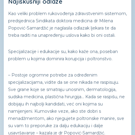
Najiskusniji odlaze
Kao veliki problem rukovođenja zdravstvenim sistemom,
predsjednica Sindikata doktora medicina dr Milena
Popović-Samardžić je naglasila odlazak ljekara te da
treba raditi na unapređenju uslova kako bi oni ostali.
Specijalizacije i edukacije su, kako kaže ona, poseban
problem u kojima dominira korupcija i poltronstvo.
– Postoje ogromne potrebe za određenim
specijalizacijama, vidite da se one nikada ne raspisuju.
Sve grane koje se smatraju unosnim, dermatologija,
sudska medicina, plastična hirurgija... Kada se raspišu, ne
dobijaju ih najbolji kandidati, već oni kojima su
namijenjeni. Kumovske veze, ako ste dobri s
menadžmentom, ako njegujete poltronske manire, sve
su vam to preporuke za dalju edukaciju i dalje
usavršavanje – kazala je dr Popović-Samardžić.