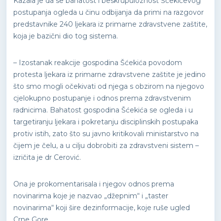
Kazala je da se bahatost i beskrupuloznost Šćekićevog
postupanja ogleda u činu odbijanja da primi na razgovor
predstavnike 240 ljekara iz primarne zdravstvene zaštite,
koja je bazični dio tog sistema.
– Izostanak reakcije gospodina Šćekića povodom
protesta ljekara iz primarne zdravstvene zaštite je jedino
što smo mogli očekivati od njega s obzirom na njegovo
cjelokupno postupanje i odnos prema zdravstvenim
radnicima. Bahatost gospodina Šćekića se ogleda i u
targetiranju ljekara i pokretanju disciplinskih postupaka
protiv istih, zato što su javno kritikovali ministarstvo na
čijem je čelu, a u cilju dobrobiti za zdravstveni sistem –
izričita je dr Cerović.
Ona je prokomentarisala i njegov odnos prema
novinarima koje je nazvao „džepnim“ i „taster
novinarima“ koji šire dezinformacije, koje ruše ugled
Crne Gore.