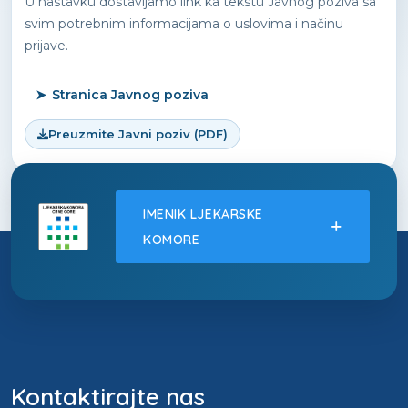
U nastavku dostavljamo link ka tekstu Javnog poziva sa
svim potrebnim informacijama o uslovima i načinu
prijave.
➤
Stranica Javnog poziva
Preuzmite Javni poziv (PDF)
IMENIK LJEKARSKE
KOMORE
Kontaktirajte nas